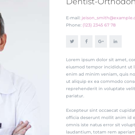
Dentist-Orthodon
E-mail:
jeison_smith@example
Phone:
(123) 2345 67 78
Lorem ipsum dolor sit amet, con
eiusmod tempor incididunt ut l
enim ad minim veniam, quis nost
ut aliquip ex ea commodo conseq
reprehenderit in voluptate velit
pariatur.
Excepteur sint occaecat cupidat
officia deserunt mollit anim id 
omnis iste natus error sit vo
laudantium, totam rem aperiam