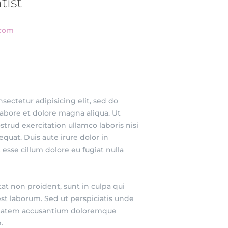
tist
.com
sectetur adipisicing elit, sed do
abore et dolore magna aliqua. Ut
rud exercitation ullamco laboris nisi
uat. Duis aute irure dolor in
 esse cillum dolore eu fugiat nulla
at non proident, sunt in culpa qui
est laborum. Sed ut perspiciatis unde
luptatem accusantium doloremque
.