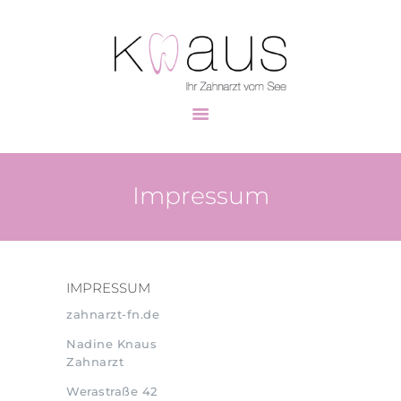
HOME
UNSER TEAM
ZAHNMEDIZIN
Impressum
PRAXISRUNDGANG
KONTAKT
IMPRESSUM
zahnarzt-fn.de
Nadine Knaus
Zahnarzt
Werastraße 42